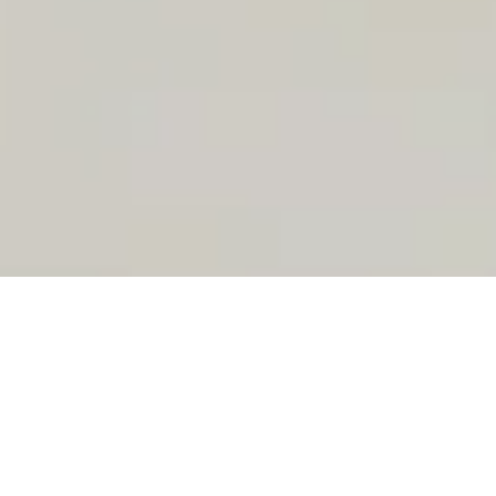
Αποδράστε στο γραφικό νησί της Θάσου! Τα άνετα
διαμερίσματά μας βρίσκονται σε μια ήσυχη τοποθεσία,